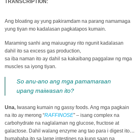
TRANSCRIPTION:
Ang bloating ay yung pakiramdam na parang namamaga
yung tiyan mo kadalasan pagkatapos kumain.
Maraming sanhi ang maiuugnay rito ngunit kadalasan
dahil ito sa excess gas production,
sa iba naman ito ay dahil sa kakaibang paggalaw ng mga
muscles sa iyong tiyan.
So anu-ano ang mga pamamaraan
upang maiwasan ito?
Una,
Iwasang kumain ng gassy foods. Ang mga pagkain
na ito ay merong “
RAFFINOSE
” – isang complex na
carbohydrate na naglalaman ng glucose, fructose at
galactose. Dahil walang enzyme ang tao para i digest ito…
bumababa ito sa large intestines na kung saan na