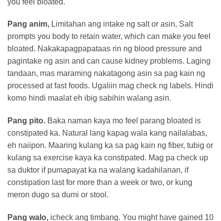
you feel bloated.
Pang anim,
Limitahan ang intake ng salt or asin, Salt
prompts you body to retain water, which can make you feel
bloated. Nakakapagpapataas rin ng blood pressure and
pagintake ng asin and can cause kidney problems. Laging
tandaan, mas maraming nakatagong asin sa pag kain ng
processed at fast foods. Ugaliin mag check ng labels. Hindi
komo hindi maalat eh ibig sabihin walang asin.
Pang pito.
Baka naman kaya mo feel parang bloated is
constipated ka. Natural lang kapag wala kang nailalabas,
eh naiipon. Maaring kulang ka sa pag kain ng fiber, tubig or
kulang sa exercise kaya ka constipated. Mag pa check up
sa duktor if pumapayat ka na walang kadahilanan, if
constipation last for more than a week or two, or kung
meron dugo sa dumi or stool.
Pang walo,
icheck ang timbang. You might have gained 10