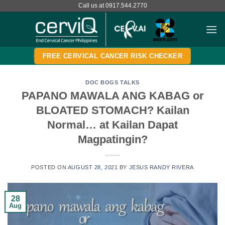
Skip
Call us at 0917.544.2770
to
content
FREE CERVICAL CANCER RISK CHECKER
DOC BOGS TALKS
PAPANO MAWALA ANG KABAG or
BLOATED STOMACH? Kailan
Normal… at Kailan Dapat
Magpatingin?
POSTED ON
AUGUST 28, 2021
BY
JESUS RANDY RIVERA
28
Aug