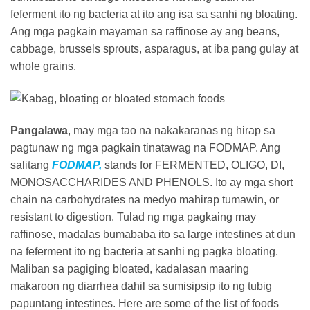
feferment ito ng bacteria at ito ang isa sa sanhi ng bloating.
Ang mga pagkain mayaman sa raffinose ay ang beans,
cabbage, brussels sprouts, asparagus, at iba pang gulay at
whole grains.
Pangalawa
, may mga tao na nakakaranas ng hirap sa
pagtunaw ng mga pagkain tinatawag na FODMAP. Ang
salitang
FODMAP,
stands for FERMENTED, OLIGO, DI,
MONOSACCHARIDES AND PHENOLS. Ito ay mga short
chain na carbohydrates na medyo mahirap tumawin, or
resistant to digestion. Tulad ng mga pagkaing may
raffinose, madalas bumababa ito sa large intestines at dun
na feferment ito ng bacteria at sanhi ng pagka bloating.
Maliban sa pagiging bloated, kadalasan maaring
makaroon ng diarrhea dahil sa sumisipsip ito ng tubig
papuntang intestines. Here are some of the list of foods