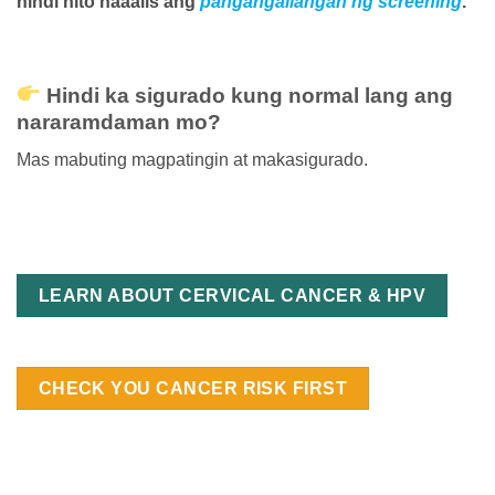
hindi nito naaalis ang
pangangailangan ng screening
.
Hindi ka sigurado kung normal lang ang
nararamdaman mo?
Mas mabuting magpatingin at makasigurado.
LEARN ABOUT CERVICAL CANCER & HPV
CHECK YOU CANCER RISK FIRST