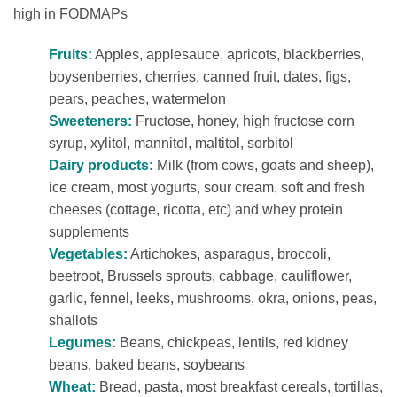
high in FODMAPs
Fruits:
Apples, applesauce, apricots, blackberries,
boysenberries, cherries, canned fruit, dates, figs,
pears, peaches, watermelon
Sweeteners:
Fructose, honey, high fructose corn
syrup, xylitol, mannitol, maltitol, sorbitol
Dairy products:
Milk (from cows, goats and sheep),
ice cream, most yogurts, sour cream, soft and fresh
cheeses (cottage, ricotta, etc) and whey protein
supplements
Vegetables:
Artichokes, asparagus, broccoli,
beetroot, Brussels sprouts, cabbage, cauliflower,
garlic, fennel, leeks, mushrooms, okra, onions, peas,
shallots
Legumes:
Beans, chickpeas, lentils, red kidney
beans, baked beans, soybeans
Wheat:
Bread, pasta, most breakfast cereals, tortillas,